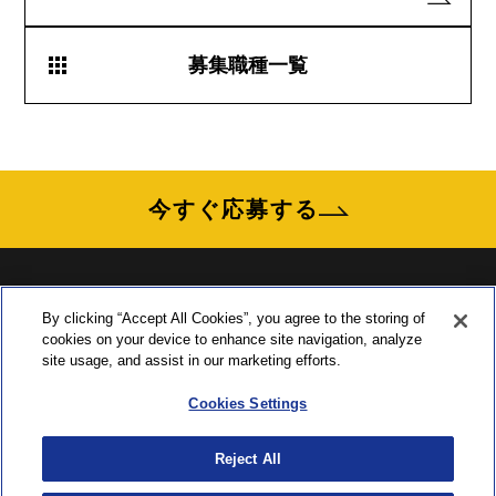
募集職種一覧
今すぐ応募する
By clicking “Accept All Cookies”, you agree to the storing of
cookies on your device to enhance site navigation, analyze
〒435-0015 静岡県浜松市中央区子安町311-3
site usage, and assist in our marketing efforts.
TEL:053-465-1555 ／ FAX:053-465-0330
Cookies Settings
Reject All
ソーシャルメディアポリシー
プライバシーポリシー
クッキー（Cookie）ポリシー
商標について
サイトのご利用にあたって