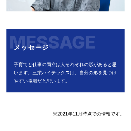
MESSAGE
メッセージ
子育てと仕事の両立は人それぞれの形があると思
います。三栄ハイテックスは、自分の形を見つけ
やすい職場だと思います。
※2021年11月時点での情報です。