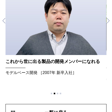
これから世に出る製品の開発メンバーになれる
ソ
モデルベース開発 ［2007年 新卒入社］
ソ
中