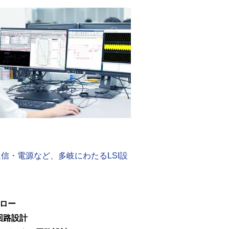
信・電源など、多岐にわたるLSI設
フロー
回路設計