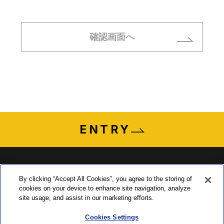
確認画面へ
ENTRY
By clicking “Accept All Cookies”, you agree to the storing of
cookies on your device to enhance site navigation, analyze
〒435-0015 静岡県浜松市中央区子安町311-3
site usage, and assist in our marketing efforts.
TEL:053-465-1555 ／ FAX:053-465-0330
Cookies Settings