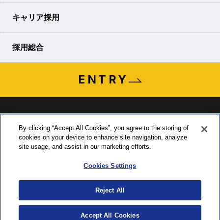
キャリア採用
採用総合
ENTRY
By clicking “Accept All Cookies”, you agree to the storing of
cookies on your device to enhance site navigation, analyze
〒435-0015 静岡県浜松市中央区子安町311-3
site usage, and assist in our marketing efforts.
TEL:053-465-1555 ／ FAX:053-465-0330
Cookies Settings
Reject All
ソーシャルメディアポリシー
プライバシーポリシー
クッキー（Cookie）ポリシー
商標について
サイトのご利用にあたって
ENTRY
Accept All Cookies