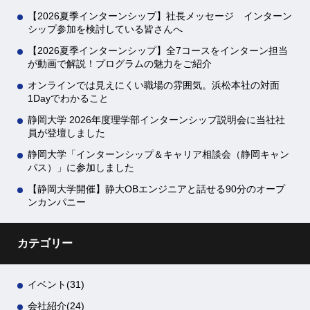
ている様子など、日々の働き方を直接見ることができま
【2026夏季インターンシップ】社長メッセージ インターン
す。また、若手社員との距離感やオフィス
シップ参加を検討している皆さんへ
【2026夏季インターンシップ】全7コースをインターン担当
が動画で解説！プログラムの魅力をご紹介
オンラインでは見えにくい職場の雰囲気。浜松本社の対面
1Dayでわかること
静岡大学 2026年度理学部インターンシップ説明会に当社社
員が登壇しました
静岡大学「インターンシップ＆キャリア相談会（静岡キャン
パス）」に参加しました
【静岡大学開催】静大OBエンジニアと話せる90分のオープ
ンカンパニー
カテゴリー
イベント
(31)
会社紹介
(24)